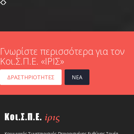
Προηγούμενο
Επόμενο
slide
slide
Γνωρίστε περισσότερα για τον
Κοι.Σ.Π.Ε. «ΙΡΙΣ»
ΔΡΑΣΤΗΡΙΟΤΗΤΕΣ
ΝΕΑ
Κοινωνικός Συνεταιρισμός Περιορισμένης Ευθύνης Τομέα